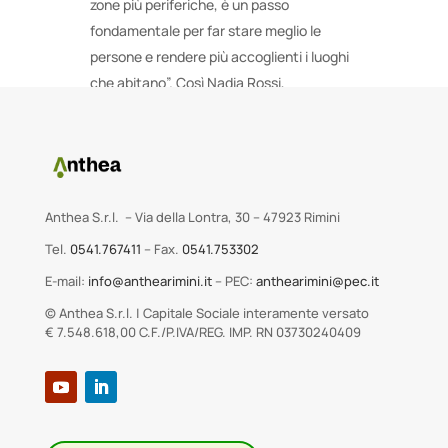
zone più periferiche, è un passo
fondamentale per far stare meglio le
persone e rendere più accoglienti i luoghi
che abitano”. Così Nadia Rossi,
amministratrice unica di Anthea.
Anthea S.r.l. – Via della Lontra, 30 – 47923 Rimini
Tel.
0541.767411
– Fax.
0541.753302
E-mail:
info@anthearimini.it
– PEC:
anthearimini@pec.it
© Anthea S.r.l. | Capitale Sociale interamente versato
€ 7.548.618,00 C.F./P.IVA/REG. IMP. RN 03730240409