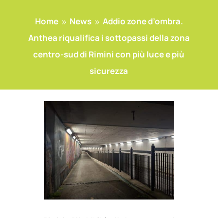
Home
News
Addio zone d’ombra.
9
9
Anthea riqualifica i sottopassi della zona
centro-sud di Rimini con più luce e più
sicurezza