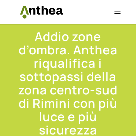
Addio zone
d’ombra. Anthea
riqualifica i
sottopassi della
zona centro-sud
di Rimini con più
luce e più
sicurezza