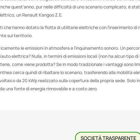
che quest’anno, pur nelle difficoltà di uno scenario complicato, è st
ettrico, un Renault Kangoo Z.E.
nti che hanno dotato la flotta di utilitarie elettriche con l’inserimento di 
e sul territorio.
ticamente le emissioni in atmosfera e l’inquinamento sonoro. Un perco
to elettrica? Nulla, in termini di emissioni locali (non ha alcun tipo di 
atterie, come viene prodotta? Se in modo tradizionale i vantaggi sono lim
nthea cerca quindi di ribaltare lo scenario, trasferendo alla mobilità elet
voltaico da 20 kWp realizzato sulla copertura della propria sede. Solo 
da una fonte di energia rinnovabile e a costo zero.
SOCIETÀ TRASPARENTE