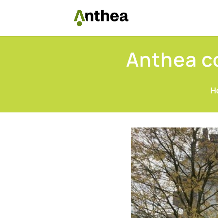
Anthea co
H