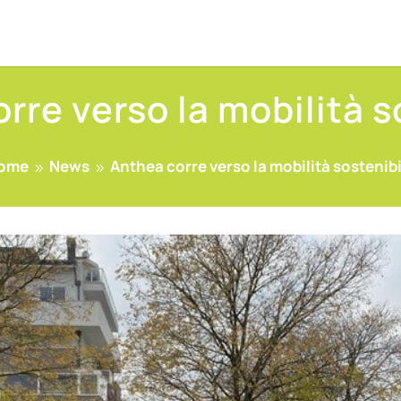
rre verso la mobilità s
ome
News
Anthea corre verso la mobilità sostenibi
9
9