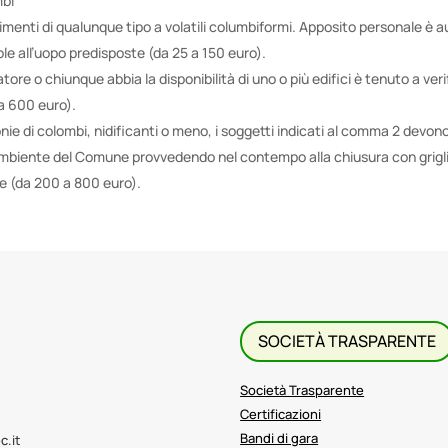
mbi
imenti di qualunque tipo a volatili columbiformi. Apposito personale è a
ole all’uopo predisposte (da 25 a 150 euro).
ratore o chiunque abbia la disponibilità di uno o più edifici è tenuto a verif
a 600 euro).
lonie di colombi, nidificanti o meno, i soggetti indicati al comma 2 dev
mbiente del Comune provvedendo nel contempo alla chiusura con griglie 
ne (da 200 a 800 euro).
SOCIETÀ TRASPARENTE
Società Trasparente
Certificazioni
Bandi di gara
c.it