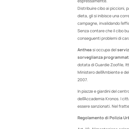
espressamente.
Distribuire cibo ai piccioni,
dieta, gli si inibisce una corr
campagne, invalidando l’effic
Senza contare che il cibo but
conseguenti problemi di cara
Anthea
si occupa del
serviz
sorveglianza programmat
dotata di Guardie Zoofile, I
Ministero dell’Ambiente e del
2007.
In piazze e giardini del centro
dell’Accademia Kronos. I citt
essere sanzionati. Nel fratt
Regolamento di Polizia Ur