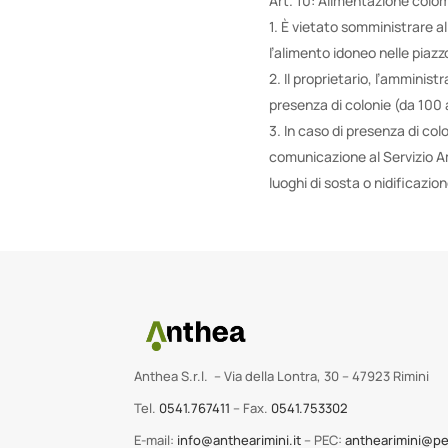
Art. 10: Alimentazione colo
1. È vietato somministrare al
l’alimento idoneo nelle piazz
2. Il proprietario, l’amminist
presenza di colonie (da 100 
3. In caso di presenza di co
comunicazione al Servizio A
luoghi di sosta o nidificazio
Anthea S.r.l. – Via della Lontra, 30 – 47923 Rimini
Tel.
0541.767411
– Fax.
0541.753302
E-mail:
info@anthearimini.it
– PEC:
anthearimini@pe