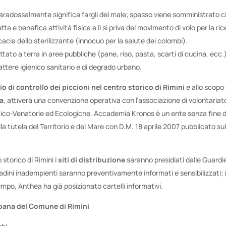
 paradossalmente significa fargli del male; spesso viene somministrato c
etta e benefica attività fisica e li si priva del movimento di volo per la ri
acia dello sterilizzante (innocuo per la salute dei colombi).
tato a terra in aree pubbliche (pane, riso, pasta, scarti di cucina, ecc.) 
ttere igienico sanitario e di degrado urbano.
io di controllo dei piccioni nel centro storico di Rimini
e allo scopo d
a
, attiverà una convenzione operativa con l’associazione di volontaria
ttico-Venatorie ed Ecologiche. Accademia Kronos è un ente senza fine di
la tutela del Territorio e del Mare con D.M. 18 aprile 2007 pubblicato sul
 storico di Rimini i
siti di distribuzione
saranno presidiati dalle Guardie 
adini inadempienti saranno preventivamente informati e sensibilizzati; i
empo, Anthea ha già posizionato cartelli informativi.
bana del Comune di Rimini