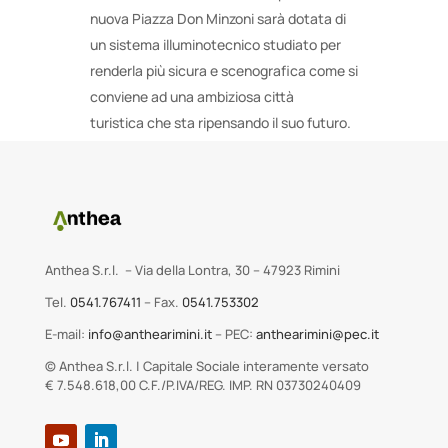
nuova Piazza Don Minzoni sarà dotata di
un sistema illuminotecnico studiato per
renderla più sicura e scenografica come si
conviene ad una ambiziosa città
turistica che sta ripensando il suo futuro.
Anthea S.r.l. – Via della Lontra, 30 – 47923 Rimini
Tel.
0541.767411
– Fax.
0541.753302
E-mail:
info@anthearimini.it
– PEC:
anthearimini@pec.it
© Anthea S.r.l. | Capitale Sociale interamente versato
€ 7.548.618,00 C.F./P.IVA/REG. IMP. RN 03730240409