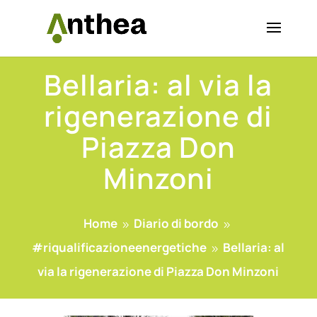
Bellaria: al via la
rigenerazione di
Piazza Don
Minzoni
Home
Diario di bordo
9
9
#riqualificazioneenergetiche
Bellaria: al
9
via la rigenerazione di Piazza Don Minzoni