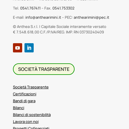
Tel.
0541.767411
– Fax.
0541.753302
E-mail:
info@anthearimini.it
– PEC:
anthearimini@pec.it
© Anthea S.r.l. | Capitale Sociale interamente versato
€ 7.548.618,00 C.F./P.IVA/REG. IMP. RN 03730240409
SOCIETÀ TRASPARENTE
Società Trasparente
Certificazioni
Bandi di gara
Bilanci
Bilanci di sostenibilità
Lavora con noi
Progetti Cofinanziati