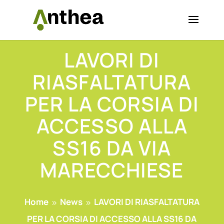
LAVORI DI
RIASFALTATURA
PER LA CORSIA DI
ACCESSO ALLA
SS16 DA VIA
MARECCHIESE
Home
News
LAVORI DI RIASFALTATURA
9
9
PER LA CORSIA DI ACCESSO ALLA SS16 DA