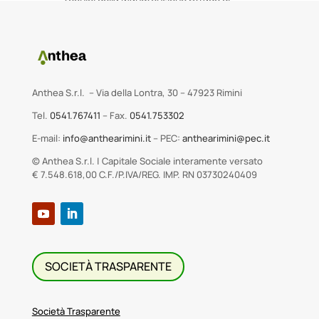
Anthea.
Anthea S.r.l. – Via della Lontra, 30 – 47923 Rimini
Tel.
0541.767411
– Fax.
0541.753302
E-mail:
info@anthearimini.it
– PEC:
anthearimini@pec.it
© Anthea S.r.l. | Capitale Sociale interamente versato
€ 7.548.618,00 C.F./P.IVA/REG. IMP. RN 03730240409
SOCIETÀ TRASPARENTE
Società Trasparente