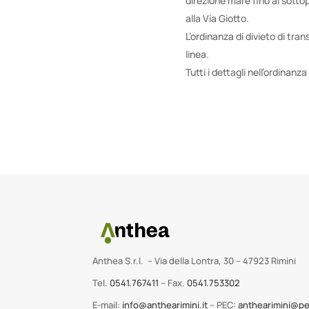
direzione mare fino al sott
alla Via Giotto.
L’ordinanza di divieto di tran
linea.
Tutti i dettagli nell’ordinanz
Anthea S.r.l. – Via della Lontra, 30 – 47923 Rimini
Tel.
0541.767411
– Fax.
0541.753302
E-mail:
info@anthearimini.it
– PEC:
anthearimini@pe