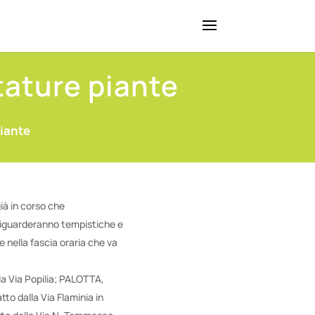
otature piante
piante
già in corso che
 riguarderanno tempistiche e
ne nella fascia oraria che va
la Via Popilia; PALOTTA,
o dalla Via Flaminia in