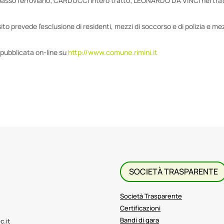
opasso ferroviario; CARDUCCI intero tratto; LEONARDO DA VINCI nel tra
sito prevede l’esclusione di residenti, mezzi di soccorso e di polizia e me
a pubblicata on-line su
http://www.comune.rimini.it
SOCIETÀ TRASPARENTE
Società Trasparente
Certificazioni
Bandi di gara
c.it