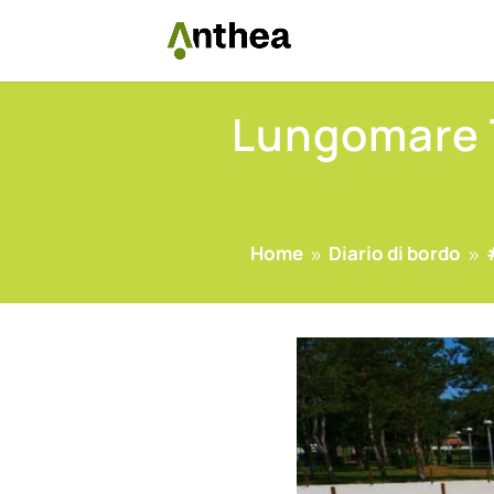
Lungomare T
Home
Diario di bordo
9
9