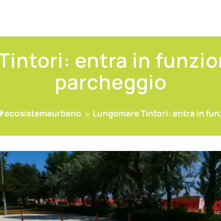
intori: entra in funzi
parcheggio
#ecosistemaurbano
Lungomare Tintori: entra in fu
9