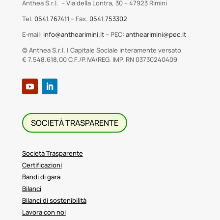
Anthea S.r.l. – Via della Lontra, 30 – 47923 Rimini
Tel.
0541.767411
– Fax.
0541.753302
E-mail:
info@anthearimini.it
– PEC:
anthearimini@pec.it
© Anthea S.r.l. | Capitale Sociale interamente versato
€ 7.548.618,00 C.F./P.IVA/REG. IMP. RN 03730240409
SOCIETÀ TRASPARENTE
Società Trasparente
Certificazioni
Bandi di gara
Bilanci
Bilanci di sostenibilità
Lavora con noi