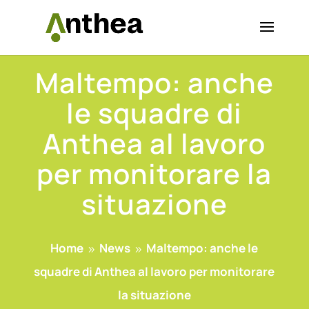
Maltempo: anche
le squadre di
Anthea al lavoro
per monitorare la
situazione
Home
News
Maltempo: anche le
9
9
squadre di Anthea al lavoro per monitorare
la situazione