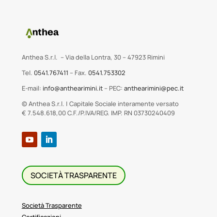
Gaudenzo dell’ex quartiere 6.
Anthea S.r.l. – Via della Lontra, 30 – 47923 Rimini
Tel.
0541.767411
– Fax.
0541.753302
E-mail:
info@anthearimini.it
– PEC:
anthearimini@pec.it
© Anthea S.r.l. | Capitale Sociale interamente versato
€ 7.548.618,00 C.F./P.IVA/REG. IMP. RN 03730240409
SOCIETÀ TRASPARENTE
Società Trasparente