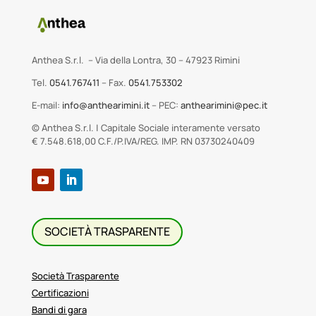
Anthea S.r.l. – Via della Lontra, 30 – 47923 Rimini
Tel.
0541.767411
– Fax.
0541.753302
E-mail:
info@anthearimini.it
– PEC:
anthearimini@pec.it
© Anthea S.r.l. | Capitale Sociale interamente versato
€ 7.548.618,00 C.F./P.IVA/REG. IMP. RN 03730240409
SOCIETÀ TRASPARENTE
Società Trasparente
Certificazioni
Bandi di gara