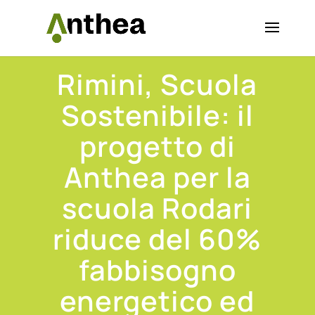
Rimini, Scuola
Sostenibile: il
progetto di
Anthea per la
scuola Rodari
riduce del 60%
fabbisogno
energetico ed