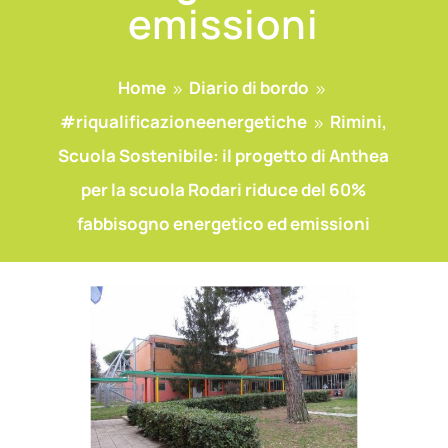
emissioni
Home
Diario di bordo
9
9
#riqualificazioneenergetiche
Rimini,
9
Scuola Sostenibile: il progetto di Anthea
per la scuola Rodari riduce del 60%
fabbisogno energetico ed emissioni