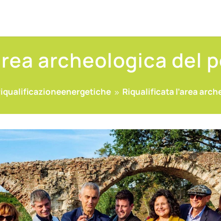
’area archeologica del p
iqualificazioneenergetiche
Riqualificata l’area arch
9