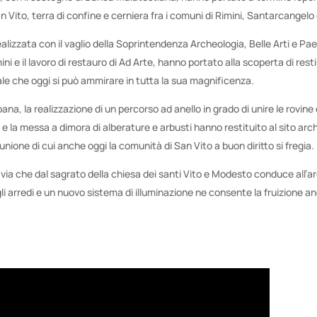
n Vito, terra di confine e cerniera fra i comuni di Rimini, Santarcangel
ealizzata con il vaglio della Soprintendenza Archeologia, Belle Arti e Pae
i e il lavoro di restauro di Ad Arte, hanno portato alla scoperta di rest
ale che oggi si può ammirare in tutta la sua magnificenza.
bana, la realizzazione di un percorso ad anello in grado di unire le rovine
so e la messa a dimora di alberature e arbusti hanno restituito al sito arc
 unione di cui anche oggi la comunità di San Vito a buon diritto si fregia.
la via che dal sagrato della chiesa dei santi Vito e Modesto conduce all’
i arredi e un nuovo sistema di illuminazione ne consente la fruizione a