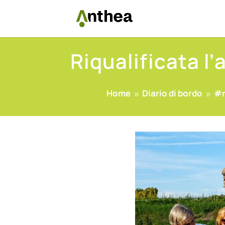
Riqualificata l
Home
Diario di bordo
#r
9
9