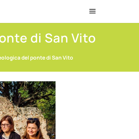
onte di San Vito
eologica del ponte di San Vito