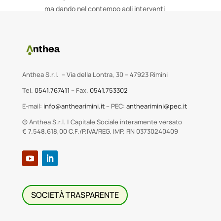
ma dando nel contempo agli interventi
una uniformità funzionale ed estetica.
Anthea S.r.l. – Via della Lontra, 30 – 47923 Rimini
Tel.
0541.767411
– Fax.
0541.753302
E-mail:
info@anthearimini.it
– PEC:
anthearimini@pec.it
© Anthea S.r.l. | Capitale Sociale interamente versato
€ 7.548.618,00 C.F./P.IVA/REG. IMP. RN 03730240409
SOCIETÀ TRASPARENTE