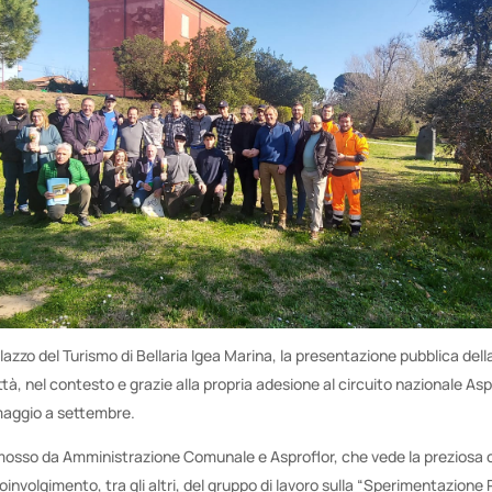
alazzo del Turismo di Bellaria Igea Marina, la presentazione pubblica dell
ttà, nel contesto e grazie alla propria adesione al circuito nazionale Asp
 maggio a settembre.
osso da Amministrazione Comunale e Asproflor, che vede la preziosa c
 coinvolgimento, tra gli altri, del gruppo di lavoro sulla “Sperimentazione