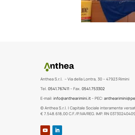
Anthea S.r.l. – Via della Lontra, 30 – 47923 Rimini
Tel.
0541.767411
– Fax.
0541.753302
E-mail:
info@anthearimini.it
– PEC:
anthearimini@pe
© Anthea S.r.l. | Capitale Sociale interamente versa
€ 7.548.618,00 C.F./P.IVA/REG. IMP. RN 0373024040