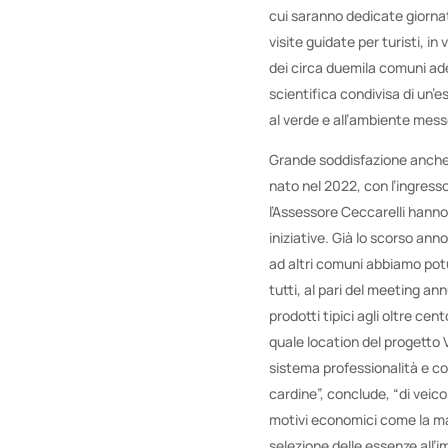
cui saranno dedicate giornat
visite guidate per turisti, i
dei circa duemila comuni ade
scientifica condivisa di un’e
al verde e all’ambiente mess
Grande soddisfazione anche d
nato nel 2022, con l’ingresso
l’Assessore Ceccarelli hanno
iniziative. Già lo scorso ann
ad altri comuni abbiamo potut
tutti, al pari del meeting an
prodotti tipici agli oltre ce
quale location del progetto 
sistema professionalità e co
cardine”, conclude, “di veico
motivi economici come la man
selezione delle essenze all’i