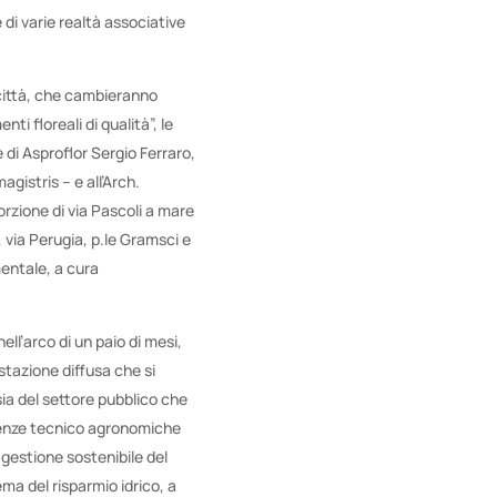
 di varie realtà associative
città, che cambieranno
 floreali di qualità”, le
 di Asproflor Sergio Ferraro,
gistris – e all’Arch.
rzione di via Pascoli a mare
, via Perugia, p.le Gramsci e
entale, a cura
ll’arco di un paio di mesi,
stazione diffusa che si
 sia del settore pubblico che
scenze tecnico agronomiche
 gestione sostenibile del
ma del risparmio idrico, a