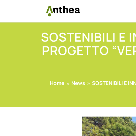
SOSTENIBILI E 
PROGETTO “VER
Home
News
SOSTENIBILI E IN
9
9