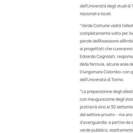
dell’Università degli studi d
nazionali e locali.
“Verde Comune vedrà l’alles
completamente volto per l’oc
parole dell’Assessore all’Amb
ai progettisti che cureranno 
Edoardo Cagnolati, responsab
della ferrovia, alcune aree d
il lungomare Colombo: con q
dell’Università di Torino.
“La preparazione degli allest
con inaugurazione degli stes
protrarrà sino al 30 settembre
del settore privato – ma an
d’avanguardia: a partire da e
verde pubblico, esattamente 