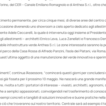
i Torino, del CER – Canale Emiliano Romagnolo e di Anthea S.r.l., oltre che
timento permanente, per circa cinque mesi, di diverse aree del centro 
casione divenendo uno showroom a cielo aperto dedicato agli allestimenti
iente Adele Ceccarelli, la quale è intervenuta oggi insieme al Presidente
gli allestimenti – architetti Enrico Leva, Luca Zanellati e Francesco Dema
ile infrastruttura verde Anthea S.r.l. Le zone interessate saranno la po
el parco della Casa Rossa di Alfredo Panzini, l’Isola dei Platani, via Roma
uest’ultima oggetto di una manutenzione del verde innovativa e sperim
imenti”, continua l’Assessore, “comincerà questi giorni per concludersi ne
si già fissata per il prossimo 10 maggio. Ne nascerà una grande manife
, rivolta a tutti i portatori di interesse – vivaisti, architetti, agronomi,
che a semplici appassionati, coinvolgendoli nel trasferimento di cono
sempi concreti e tangibili di soluzioni innovative e buone pratiche nella
ciò che troveranno sul nostro territorio. Centrale sarà ad esempio il te