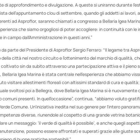
e di approfondimento e divulgazione. A queste si uniranno durante l’es
n vista dell’appuntamento clou di settembre, quando gli addetti ai lavori, 
renti ad Asproflor, saranno chiamati a congresso a Bellaria Igea Marina
sperienza che siamo orgogliosi di poter accogliere: in continuità con le 
e in campo dall’Amministrazione in questi anni.”
a parte del Presidente di Asproflor Sergio Ferraro: “Il legame tra Aspro
 della città nel nostro circuito e l’ottenimento del marchio di qualità, c
 coltivato sin da subito attraverso una partecipazione attiva e il pieno 
o, Bellaria Igea Marina è stata centrale nell’esperienza che abbiamo vis
o visitare allestimenti floreali con altissimi standard di cura e qualità
nuale svoltosi poi a Bellegra, dove Bellaria Igea Marina si è nuovamente 
nto comuni presenti. In quell’occasione”, continua, “abbiamo voluto gratif
Verde Comune. Un’iniziativa inedita nel suo genere per l’intero panora
mpetenze diverse, riunendole al cospetto di una grande vetrina botanica
lare un messaggio: ‘il verde di qualità è possibile’, e anche quegli aspet
utenzione, possono essere affrontati e superati grazie alle giuste sce
mpiego di buone pratiche sostenibili.”