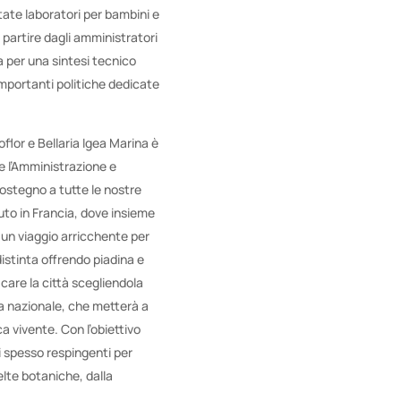
tate laboratori per bambini e
a partire dagli amministratori
 per una sintesi tecnico
importanti politiche dedicate
flor e Bellaria Igea Marina è
he l’Amministrazione e
sostegno a tutte le nostre
suto in Francia, dove insieme
; un viaggio arricchente per
distinta offrendo piadina e
icare la città scegliendola
ma nazionale, che metterà a
 vivente. Con l’obiettivo
ti spesso respingenti per
lte botaniche, dalla