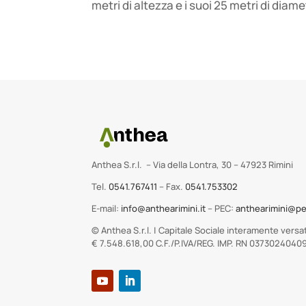
metri di altezza e i suoi 25 metri di diam
Anthea S.r.l. – Via della Lontra, 30 – 47923 Rimini
Tel.
0541.767411
– Fax.
0541.753302
E-mail:
info@anthearimini.it
– PEC:
anthearimini@pe
© Anthea S.r.l. | Capitale Sociale interamente versa
€ 7.548.618,00 C.F./P.IVA/REG. IMP. RN 0373024040