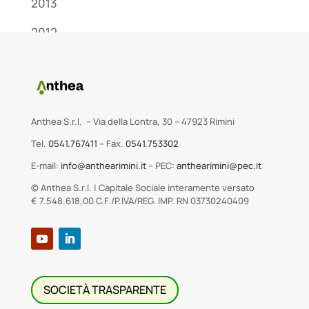
2013
2012
Anthea S.r.l. – Via della Lontra, 30 – 47923 Rimini
Tel.
0541.767411
– Fax.
0541.753302
E-mail:
info@anthearimini.it
– PEC:
anthearimini@pec.it
© Anthea S.r.l. | Capitale Sociale interamente versato
€ 7.548.618,00 C.F./P.IVA/REG. IMP. RN 03730240409
SOCIETÀ TRASPARENTE