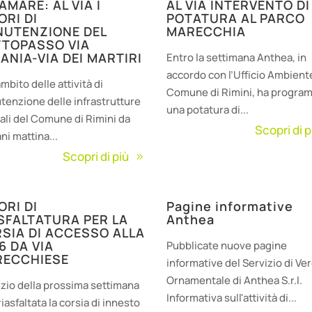
AMARE: AL VIA I
AL VIA INTERVENTO DI
ORI DI
POTATURA AL PARCO
UTENZIONE DEL
MARECCHIA
TOPASSO VIA
ANIA-VIA DEI MARTIRI
Entro la settimana Anthea, in
accordo con l’Ufficio Ambient
ambito delle attività di
Comune di Rimini, ha progra
enzione delle infrastrutture
una potatura di...
ali del Comune di Rimini da
Scopri di p
i mattina...
Scopri di più
ORI DI
Pagine informative
SFALTATURA PER LA
Anthea
SIA DI ACCESSO ALLA
6 DA VIA
Pubblicate nuove pagine
RECCHIESE
informative del Servizio di Ve
Ornamentale di Anthea S.r.l.
nizio della prossima settimana
Informativa sull'attività di...
riasfaltata la corsia di innesto