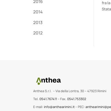
2016
fra l
Stata
2014
2013
2012
Anthea S.r.l. – Via della Lontra, 30 – 47923 Rimini
Tel.
0541.767411
– Fax.
0541.753302
E-mail:
info@anthearimini.it
– PEC:
anthearimini@pe